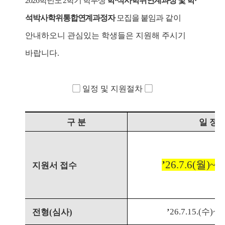
2026
학년도
2
학기 학부생
학
·
석사학위연계과정 및 학
·
석박사학위통합연계과정자
모집을 붙임과
같이
안내하오니 관심있는 학생들은 지원해 주시기
바랍니다.
▢
일정 및 지원절차
▢
구 분
일 정
’
26.
7.
6(
월
)
~
7.
지원서 접수
’
26.
7.
15.(
수
)
~
7.
전형
(
심사
)