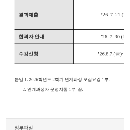
’
26. 7. 21.(
화
)
결과제출
합격자 안내
’
26. 7. 30.(
목
수강신청
’
26.
8.
7.(
금
)
~
8.
붙임
1. 2026
학년도
2
학기 연계과정 모집요강
1
부
.
2.
연계과정자 운영지침
1
부
.
끝
.
첨부파일