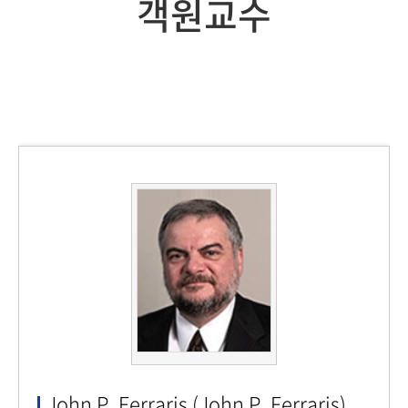
객원교수
John P. Ferraris (John P. Ferraris)