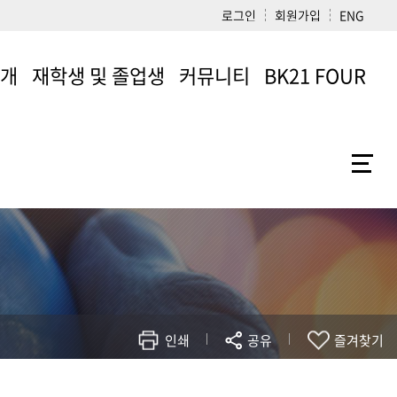
로그인
회원가입
ENG
소개
재학생 및 졸업생
커뮤니티
BK21 FOUR
학생회
공지사항
BK21 FOUR
동아리
취업정보
생
학부앨범
Q&A
졸업 후 진로
일반자료실
졸업생 인터뷰
공학인증자료실
인쇄
공유
즐겨찾기