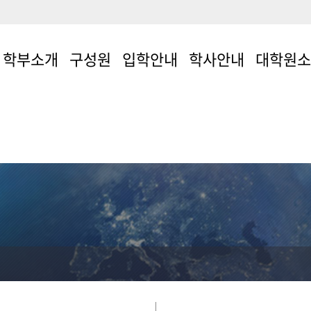
학부소개
구성원
입학안내
학사안내
대학원
학부소개
교수소개
입학안내
공학교육인증
연구실 소개
연혁/현황
객원교수
교과과정
졸업후 진로
교육목표/학습성과
명예교수
전공배정
대학원 졸업
취업정보
졸업 후 진로
조교
장학제도
부속 연구소
진학안내
졸업요건
공지사항
찾아오시는 길
학·석사연계과정
자료실