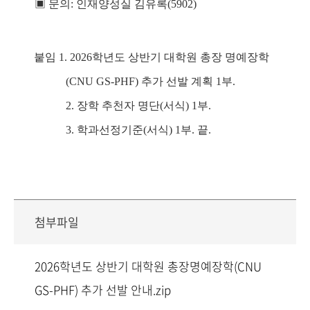
▣
문의
:
인재양성실 김유록
(5902)
붙임
1.
2026
학년도 상반기 대학원 총장 명예장학
(CNU GS-PHF)
추가 선발 계획
1
부
.
2.
장학 추천자 명단
(
서식
) 1
부
.
3.
학과선정기준
(
서식
) 1
부
.
끝
.
첨부파일
2026학년도 상반기 대학원 총장명예장학(CNU
GS-PHF) 추가 선발 안내.zip