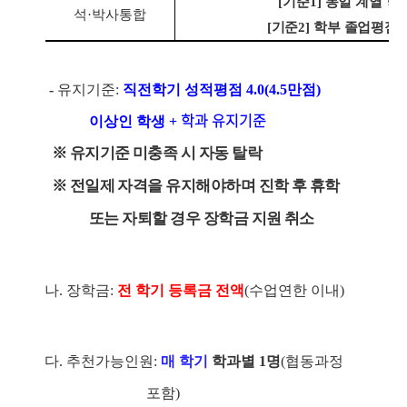
[
기준
1]
동일 계열 학
석
·
박사통합
[
기준
2]
학부 졸업평점
-
유지기준
:
직전학기 성적평점
4.0(4.5
만점
)
학과 유지기준
이상인 학생
+
※
유지기준 미충족 시 자동 탈락
※
전일제 자격을 유지해야하며 진학 후 휴학
또는 자퇴할 경우 장학금 지원 취소
나
.
장학금
:
전 학기 등록금 전액
(
수업연한 이내
)
다
.
추천가능인원
:
매 학기
학과별
1
명
(
협동과정
포함
)