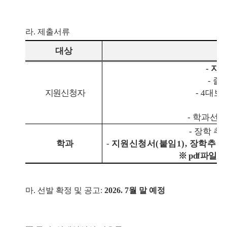
라
.
제출서류
대상
-
지
-
졸
지원신청자
- 4
대보
-
-
학과선정
-
장학 추
학과
-
지원신청서
(
붙임
1),
장학추천
※
pdf
파일로
마
.
선발 확정 및 공고
:
2026. 7
월 말 예정