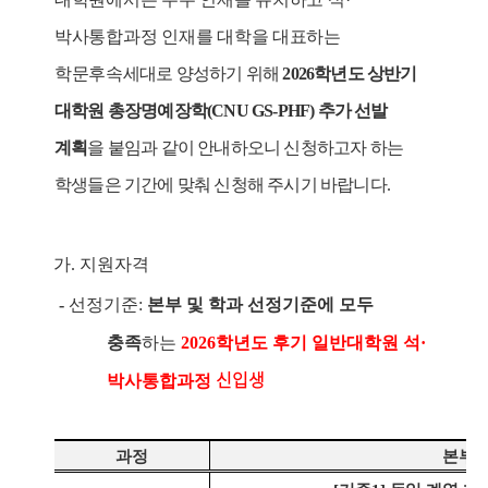
박사통합과정 인재를 대학을 대표하는
학문후속
세대로 양성하기 위해
2026
학년도 상반기
대학원 총장명예장학
(CNU GS-PHF)
추가 선발
계획
을 붙임과 같이 안내하오니 신청하고자 하는
학생들은 기간에 맞춰 신청해 주시기 바랍니다.
가
.
지원자격
-
선정기준
:
본부 및 학과 선정기준에 모두
충족
하는
2026
학년도 후기 일반대학원
석
·
신입생
박사통합과정
과정
본부 