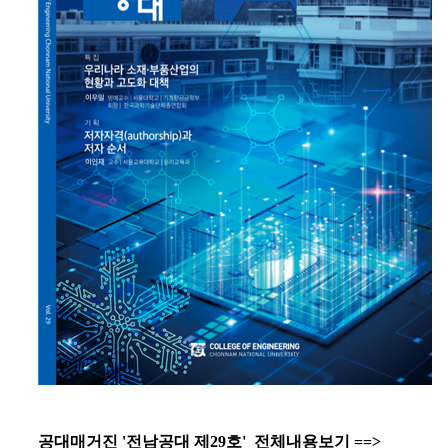
공대매거진 '전남공대 제29호' 전체내용보기 ==>